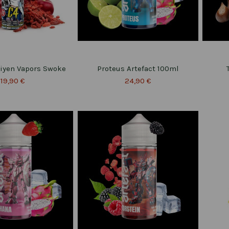
iyen Vapors Swoke
Proteus Artefact 100ml
19,90 €
24,90 €