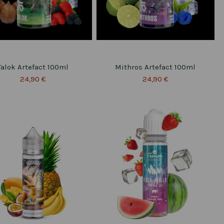
Talok Artefact 100ml
Mithros Artefact 100ml
24,90 €
24,90 €