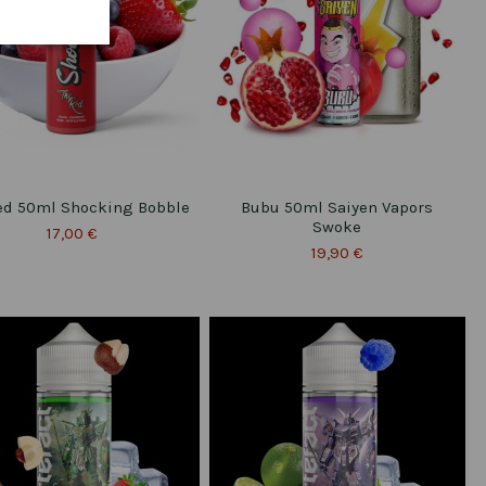
ed 50ml Shocking Bobble
Bubu 50ml Saiyen Vapors
Swoke
17,00 €
19,90 €