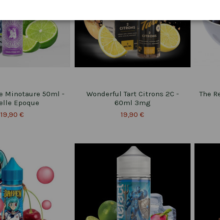
e Minotaure 50ml -
Wonderful Tart Citrons 2C -
The R
elle Epoque
60ml 3mg
19,90 €
19,90 €