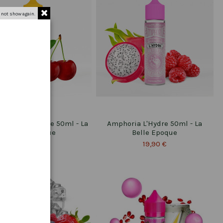
 not show again.
ia Le Centaure 50ml - La
Amphoria L'Hydre 50ml - La
Belle Epoque
Belle Epoque
19,90 €
19,90 €