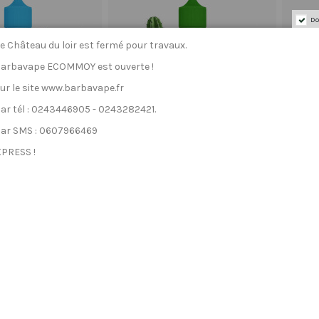
Do
e Château du loir est fermé pour travaux.
Barbavape ECOMMOY est ouverte !
 le site www.barbavape.fr
 tél : 0243446905 - 0243282421.
r SMS : 0607966469
PRESS !
 Cyclope 50ml - La
Amphoria Le Cerbère 50ml - La
Amphor
lle Epoque
Belle Epoque
19,90 €
19,90 €