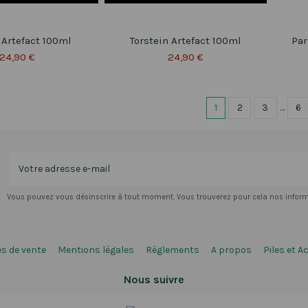
Artefact 100ml
Torstein Artefact 100ml
Par
24,90 €
24,90 €
1
2
3
…
6
Vous pouvez vous désinscrire à tout moment. Vous trouverez pour cela nos informat
s de vente
Mentions légales
Règlements
A propos
Piles et A
Nous suivre