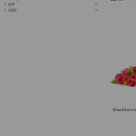
DIY
CBD
Blackberri