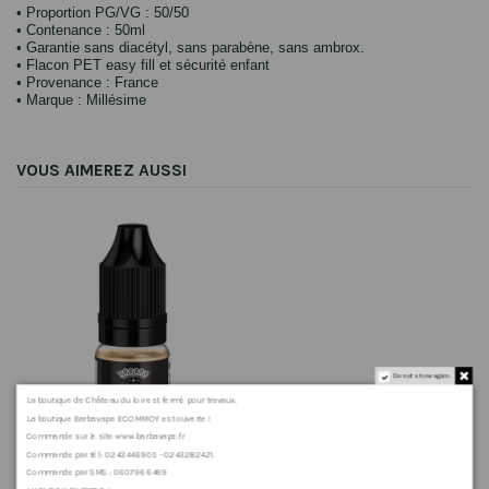
• Proportion PG/VG : 50/50
• Contenance : 50ml
• Garantie
sans diacétyl, sans parabène, sans ambrox.
• Flacon PET easy fill et sécurité enfant
• Provenance : France
• Marque : Millésime
VOUS AIMEREZ AUSSI
Do not show again.
La boutique de Château du loir est fermé pour travaux.
La boutique Barbavape ECOMMOY est ouverte !
Commande sur le site www.barbavape.fr
Commande par tél : 0243446905 - 0243282421.
Commande par SMS : 0607966469