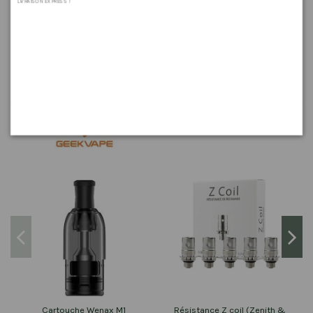
LIVRAISON EXPRESS !
Booster Nico+ 20mg Millésime
1,50 €
LES CLIENTS QUI ONT ACHETÉ CE PRODUIT ONT
ÉGALEMENT ACHETÉ :
Cartouche Wenax M1
Résistance Z coil (Zenith &