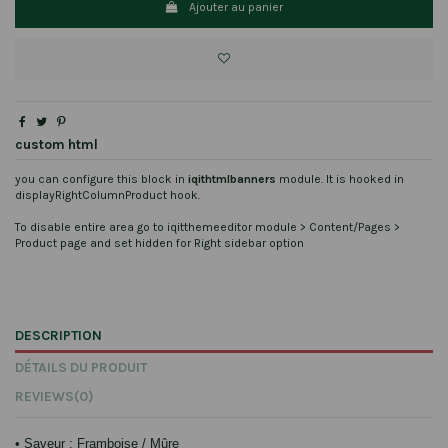
Ajouter au panier
custom html
you can configure this block in
iqithtmlbanners
module. It is hooked in
displayRightColumnProduct hook.
To disable entire area go to iqitthemeeditor module > Content/Pages >
Product page and set hidden for Right sidebar option
DESCRIPTION
DÉTAILS DU PRODUIT
REVIEWS
(0)
• Saveur
: Framboise / Mûre