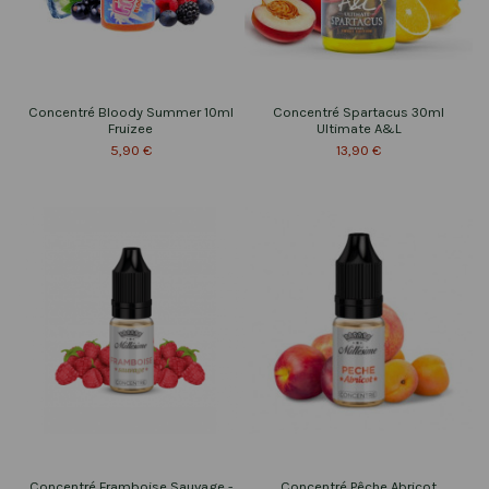
Concentré Bloody Summer 10ml
Concentré Spartacus 30ml
Fruizee
Ultimate A&L
5,90 €
13,90 €
Concentré Framboise Sauvage -
Concentré Pêche Abricot