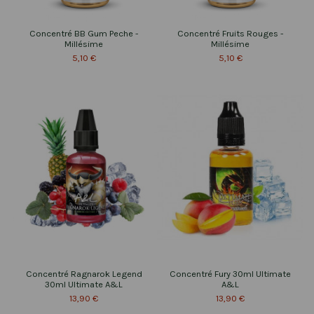
Concentré BB Gum Peche -
Concentré Fruits Rouges -
Millésime
Millésime
5,10 €
5,10 €
Concentré Ragnarok Legend
Concentré Fury 30ml Ultimate
30ml Ultimate A&L
A&L
13,90 €
13,90 €