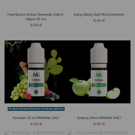
Framboise bleue Grenade Salt E-
Daisy Berry Salt Moonshiners
Vapor 10 mL
6,90 €
6,90 €
Produit disponible avec d'autres options
Yucatan 10 ml MiNiMal SALT
Granny 10ml MiNiMal SALT
6,90 €
6,90 €