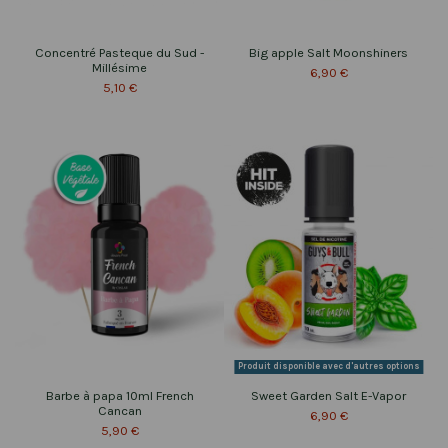
Concentré Pasteque du Sud -
Big apple Salt Moonshiners
Millésime
6,90 €
5,10 €
Produit disponible avec d'autres options
Barbe à papa 10ml French
Sweet Garden Salt E-Vapor
Cancan
6,90 €
5,90 €