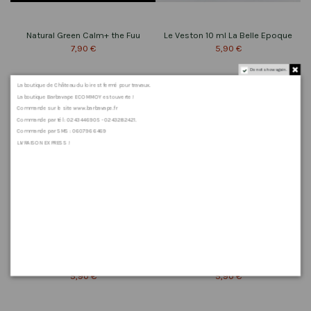
Natural Green Calm+ the Fuu
Le Veston 10 ml La Belle Epoque
7,90 €
5,90 €
Do not show again.
La boutique de Château du loir est fermé pour travaux.
La boutique Barbavape ECOMMOY est ouverte !
Commande sur le site www.barbavape.fr
Commande par tél : 0243446905 - 0243282421.
Commande par SMS : 0607966469
LIVRAISON EXPRESS !
Le Soulier 10 mL La Belle Epoque
Le Corset 10 mL La Belle Epoque
5,90 €
5,90 €