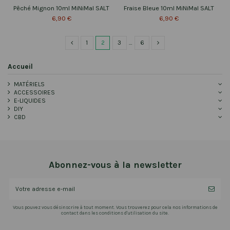
Pêché Mignon 10ml MiNiMal SALT
Fraise Bleue 10ml MiNiMal SALT
6,90 €
6,90 €
1
2
3
…
6
Accueil
MATÉRIELS
ACCESSOIRES
E-LIQUIDES
DIY
CBD
Abonnez-vous à la newsletter
Vous pouvez vous désinscrire à tout moment. Vous trouverez pour cela nos informations de
contact dans les conditions d'utilisation du site.