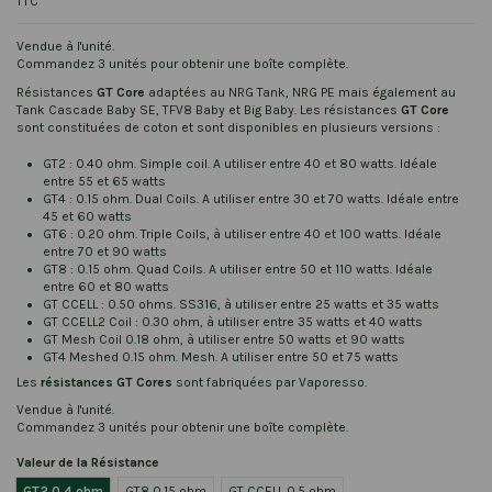
TTC
Vendue à l'unité.
Commandez 3 unités pour obtenir une boîte complète.
Résistances
GT Core
adaptées au NRG Tank, NRG PE mais également au
Tank Cascade Baby SE, TFV8 Baby et Big Baby. Les résistances
GT Core
sont constituées de coton et sont disponibles en plusieurs versions :
GT2 : 0.40 ohm. Simple coil. A utiliser entre 40 et 80 watts. Idéale
entre 55 et 65 watts
GT4 : 0.15 ohm. Dual Coils. A utiliser entre 30 et 70 watts. Idéale entre
45 et 60 watts
GT6 : 0.20 ohm. Triple Coils, à utiliser entre 40 et 100 watts. Idéale
entre 70 et 90 watts
GT8 : 0.15 ohm. Quad Coils. A utiliser entre 50 et 110 watts. Idéale
entre 60 et 80 watts
GT CCELL : 0.50 ohms. SS316, à utiliser entre 25 watts et 35 watts
GT CCELL2 Coil : 0.30 ohm, à utiliser entre 35 watts et 40 watts
GT Mesh Coil 0.18 ohm, à utiliser entre 50 watts et 90 watts
GT4 Meshed 0.15 ohm. Mesh. A utiliser entre 50 et 75 watts
Les
résistances
GT Cores
sont fabriquées par Vaporesso.
Vendue à l'unité.
Commandez 3 unités pour obtenir une boîte complète.
Valeur de la Résistance
GT2 0.4 ohm
GT8 0.15 ohm
GT CCELL 0.5 ohm