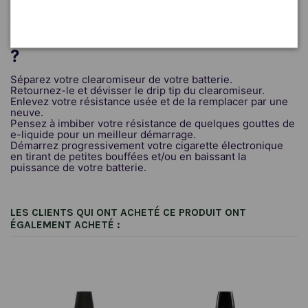
plus d’endurance et de douceur mais surtout des pures
saveurs !
Comment remplacer sa résistance
?
Séparez votre clearomiseur de votre batterie.
Retournez-le et dévisser le drip tip du clearomiseur.
Enlevez votre résistance usée et de la remplacer par une
neuve.
Pensez à imbiber votre résistance de quelques gouttes de
e-liquide pour un meilleur démarrage.
Démarrez progressivement votre cigarette électronique
en tirant de petites bouffées et/ou en baissant la
puissance de votre batterie.
LES CLIENTS QUI ONT ACHETÉ CE PRODUIT ONT
ÉGALEMENT ACHETÉ :