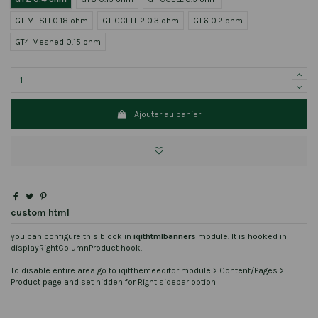
GT MESH 0.18 ohm
GT CCELL 2 0.3 ohm
GT6 0.2 ohm
GT4 Meshed 0.15 ohm
Ajouter au panier
custom html
you can configure this block in
iqithtmlbanners
module. It is hooked in
displayRightColumnProduct hook.
To disable entire area go to iqitthemeeditor module > Content/Pages >
Product page and set hidden for Right sidebar option