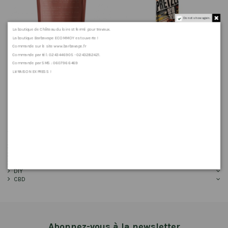
Do not show again.
La boutique de Château du loir est fermé pour travaux.
La boutique Barbavape ECOMMOY est ouverte !
Commande sur le site www.barbavape.fr
Commande par tél : 0243446905 - 0243282421.
Commande par SMS : 0607966469
LIVRAISON EXPRESS !
Infusion La Digestive - Hemeka
Peanut Pretzel 50ml Liquideo K-
Juice
10,90 €
12,90 €
15,90 €
19,90 €
Accueil
MATÉRIELS
ACCESSOIRES
E-LIQUIDES
DIY
CBD
Abonnez-vous à la newsletter