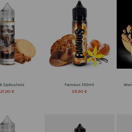
é Spéculoos
Famous 100ml
Won
21,90 €
29,90 €