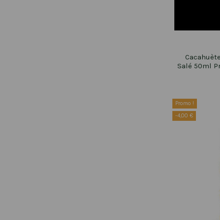
Cacahuète
Salé 50ml Pr
Promo !
-4,00 €