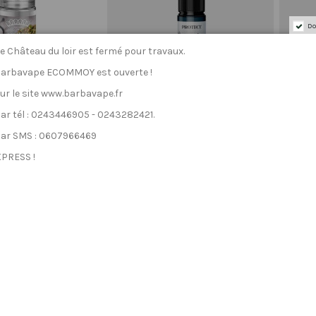
Do
e Château du loir est fermé pour travaux.
Barbavape ECOMMOY est ouverte !
 le site www.barbavape.fr
 tél : 0243446905 - 0243282421.
r SMS : 0607966469
PRESS !
 Pistache 50ml
Entremet à la Framboise 50ml
Bras
illésime
Protect Les 4 Saisons Automne
P
19,90 €
19,90 €