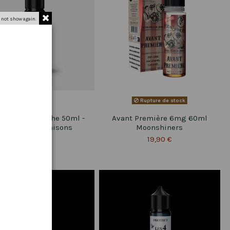
 not show again.
Rupture de stock
sé Abricot Pêche 50ml -
Avant Première 6mg 60ml
rotect Les 4 Saisons
Moonshiners
19,90 €
19,90 €