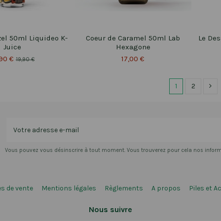
el 50ml Liquideo K-
Coeur de Caramel 50ml Lab
Le Des
Juice
Hexagone
,90 €
17,00 €
19,90 €
1
2
Vous pouvez vous désinscrire à tout moment. Vous trouverez pour cela nos informat
s de vente
Mentions légales
Règlements
A propos
Piles et A
Nous suivre