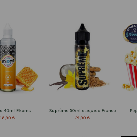
co 40ml Ekoms
Suprême 50ml eLiquide France
Pop
16,90 €
21,90 €