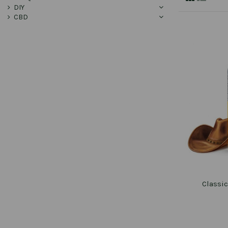
DIY
CBD
Classi