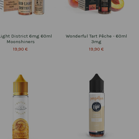
Light District 6mg 60ml
Wonderful Tart Pêche - 60ml
Moonshiners
3mg
19,90 €
19,90 €