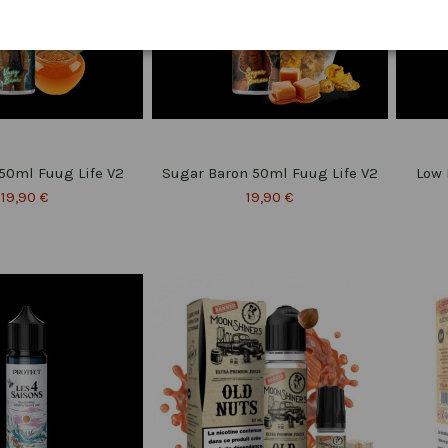
50ml Fuug Life V2
Sugar Baron 50ml Fuug Life V2
Low 
19,90 €
19,90 €