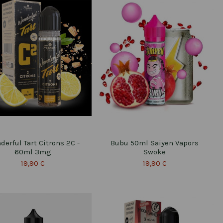
derful Tart Citrons 2C -
Bubu 50ml Saiyen Vapors
60ml 3mg
Swoke
19,90 €
19,90 €