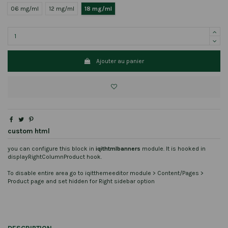
06 mg/ml
12 mg/ml
18 mg/ml
Ajouter au panier
custom html
you can configure this block in
iqithtmlbanners
module. It is hooked in
displayRightColumnProduct hook.
To disable entire area go to iqitthemeeditor module > Content/Pages >
Product page and set hidden for Right sidebar option
DESCRIPTION