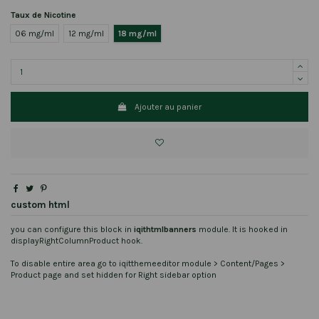
Taux de Nicotine
06 mg/ml
12 mg/ml
18 mg/ml
Ajouter au panier
custom html
you can configure this block in
iqithtmlbanners
module. It is hooked in
displayRightColumnProduct hook.
To disable entire area go to iqitthemeeditor module > Content/Pages >
Product page and set hidden for Right sidebar option