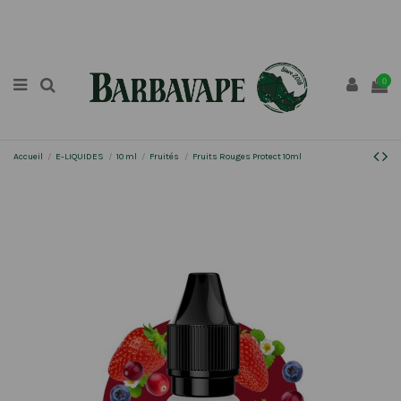
0
Accueil
E-LIQUIDES
10 ml
Fruités
Fruits Rouges Protect 10ml