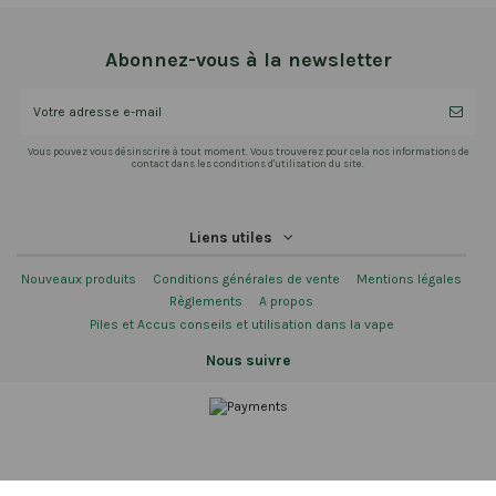
Abonnez-vous à la newsletter
Vous pouvez vous désinscrire à tout moment. Vous trouverez pour cela nos informations de
contact dans les conditions d'utilisation du site.
Liens utiles
Nouveaux produits
Conditions générales de vente
Mentions légales
Règlements
A propos
Piles et Accus conseils et utilisation dans la vape
Nous suivre