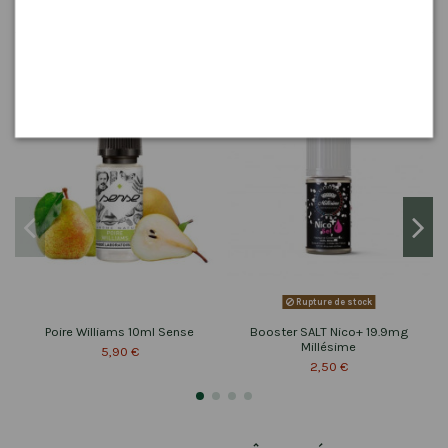
ÉGALEMENT ACHETÉ :
Rupture de stock
Poire Williams 10ml Sense
Booster SALT Nico+ 19.9mg
Millésime
5,90 €
2,50 €